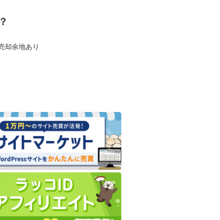
？
も売却余地あり