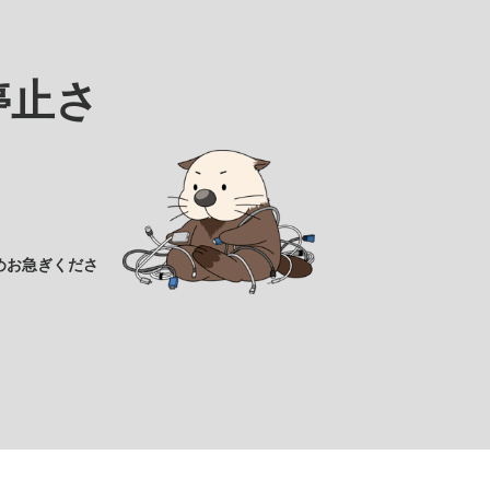
停止さ
めお急ぎくださ