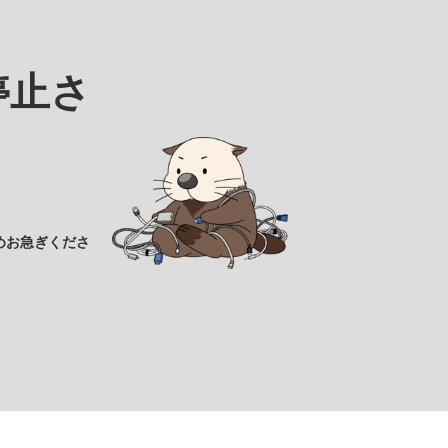
停止さ
めお急ぎくださ