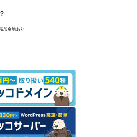
？
も売却余地あり