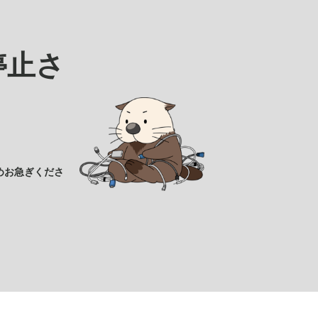
停止さ
めお急ぎくださ