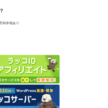
？
も売却余地あり