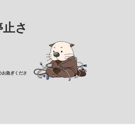
停止さ
めお急ぎくださ