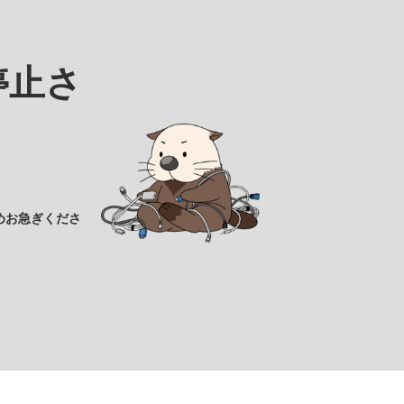
停止さ
めお急ぎくださ