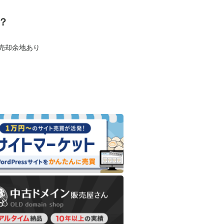
？
も売却余地あり