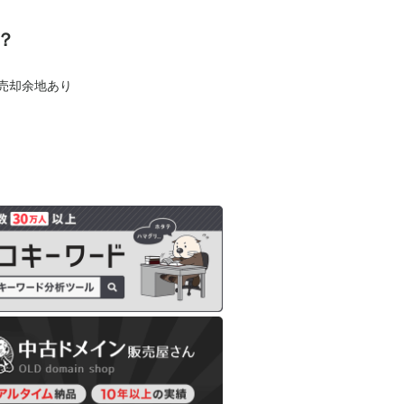
？
も売却余地あり