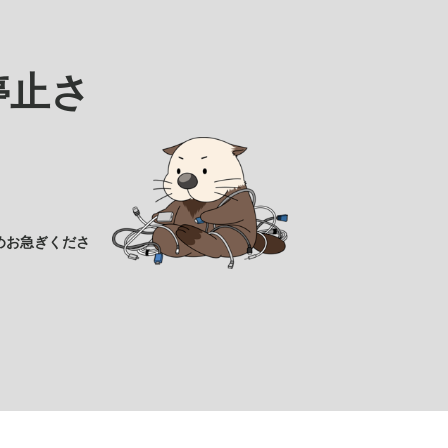
停止さ
めお急ぎくださ