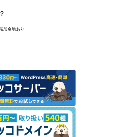
？
も売却余地あり