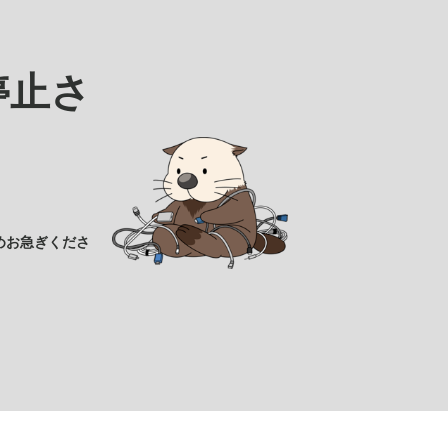
停止さ
めお急ぎくださ