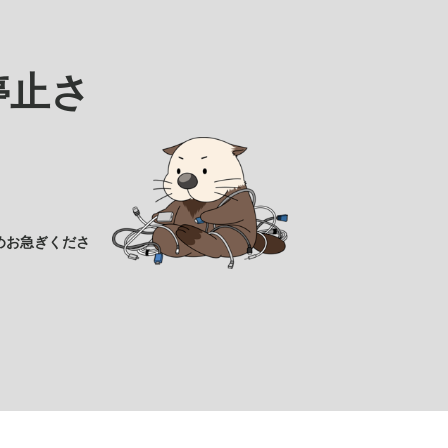
停止さ
めお急ぎくださ