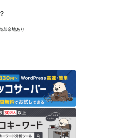
？
も売却余地あり