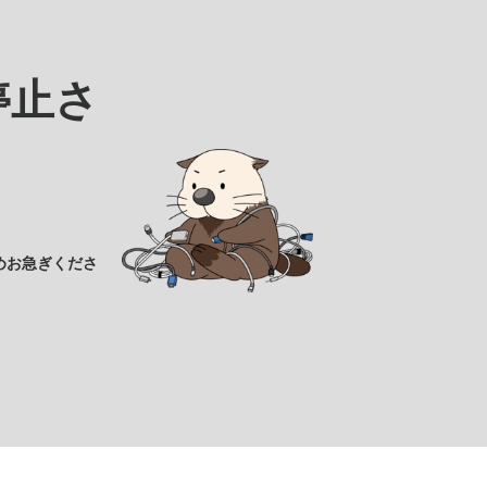
停止さ
めお急ぎくださ