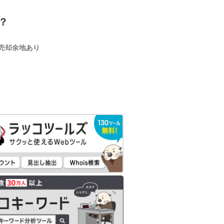
？
も売却余地あり